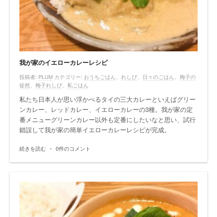
我が家のイエローカレーレシピ
投稿者:
PLUM
カテゴリー:
おうちごはん
、
れしぴ
、
日々のごはん
、
梅子の
徒然
、
梅子れしぴ
、
私ごはん
私たち日本人が思い浮かべるタイの三大カレーといえばグリー
ンカレー、レッドカレー、イエローカレーの3種。我が家の定
番メニューグリーンカレー以外も定番にしたいなと思い、試行
錯誤して我が家の簡単イエローカレーレシピが完成。
続きを読む
•
0件のコメント