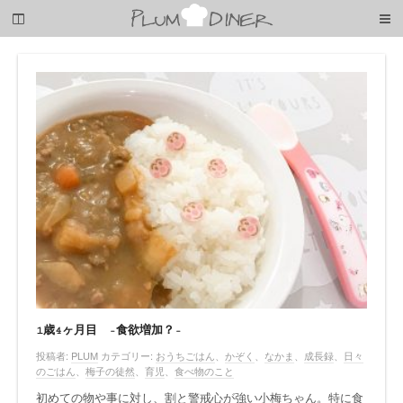
梅
子
の
清
閑
な
暮
ら
し
1歳4ヶ月目 -食欲増加？-
投稿者:
PLUM
カテゴリー:
おうちごはん
、
かぞく
、
なかま
、
成長録
、
日々
のごはん
、
梅子の徒然
、
育児
、
食べ物のこと
初めての物や事に対し、割と警戒心が強い小梅ちゃん。特に食