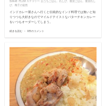
投稿者:
PLUM
カテゴリー:
おうちごはん
、
れしぴ
、
復習ごはん
、
復習れし
ぴ
、
梅子の徒然
インドカレー屋さんへ行くと伝統的なインド料理では無いと知
りつつも大好きなのでマイルドテイストなバターチキンカレー
をいつもオーダーしてしまう。
続きを読む
•
0件のコメント