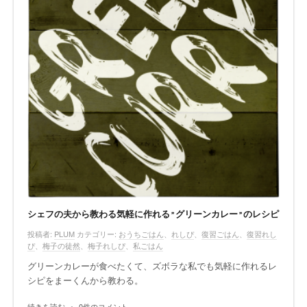
シェフの夫から教わる気軽に作れる”グリーンカレー”のレシピ
投稿者:
PLUM
カテゴリー:
おうちごはん
、
れしぴ
、
復習ごはん
、
復習れし
ぴ
、
梅子の徒然
、
梅子れしぴ
、
私ごはん
グリーンカレーが食べたくて、ズボラな私でも気軽に作れるレ
シピをまーくんから教わる。
続きを読む
•
0件のコメント