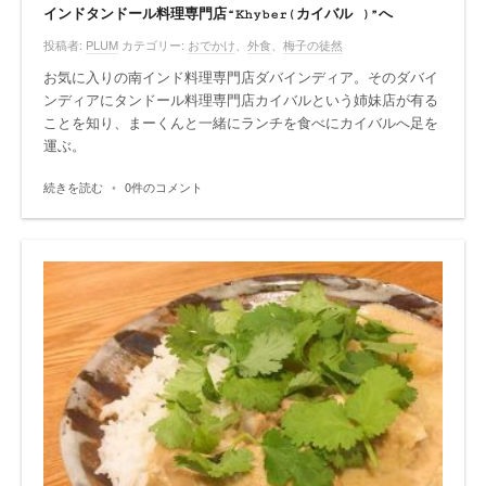
インドタンドール料理専門店“Khyber(カイバル )”へ
投稿者:
PLUM
カテゴリー:
おでかけ
、
外食
、
梅子の徒然
お気に入りの南インド料理専門店ダバインディア。そのダバイ
ンディアにタンドール料理専門店カイバルという姉妹店が有る
ことを知り、まーくんと一緒にランチを食べにカイバルへ足を
運ぶ。
続きを読む
•
0件のコメント