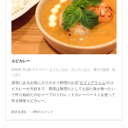
エビカレー
投稿者:
PLUM
カテゴリー:
おうちごはん
、
日々のごはん
、
梅子の徒然
、
私
ごはん
原宿にあるお気に入りのタイ料理のお店”
カフィアライム
“のエ
ビカレーが大好きで、再現は無理だとしても似た味が食べたい
で作り始めたのがメープロイのレッドカレーペーストを使って
作る簡単エビカレー。
続きを読む
•
0件のコメント