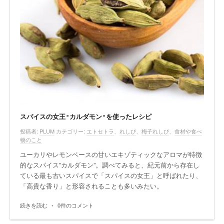
スパイスの女王”カルダモン”を使ったレシピ
投稿者:
PLUM
カテゴリー:
エトセトラ
、
れしぴ
、
梅子れしぴ
、
食材や食べ
物のこと
ユーカリやレモンベースの甘いエキゾティックなアロマが特徴
的なスパイス”カルダモン”。調べてみると、紀元前から存在し
ている最も古いスパイスで「スパイスの女王」と呼ばれたり、
「高貴な香り」と形容されることも多いみたい。
続きを読む
•
0件のコメント