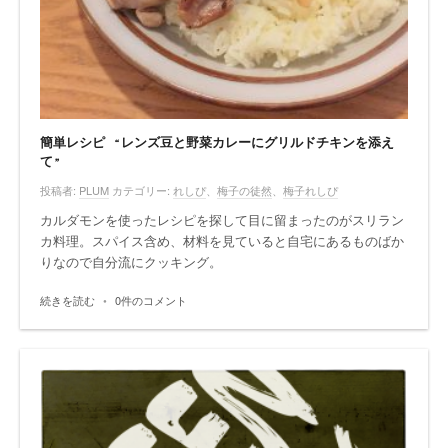
簡単レシピ “レンズ豆と野菜カレーにグリルドチキンを添え
て”
投稿者:
PLUM
カテゴリー:
れしぴ
、
梅子の徒然
、
梅子れしぴ
カルダモンを使ったレシピを探して目に留まったのがスリラン
カ料理。スパイス含め、材料を見ていると自宅にあるものばか
りなので自分流にクッキング。
続きを読む
•
0件のコメント