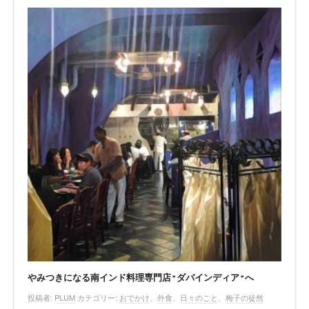
やみつきになる南インド料理専門店”ダバインディア”へ
投稿者:
PLUM
カテゴリー:
おでかけ
、
外食
、
日々のこと
、
梅子の徒然