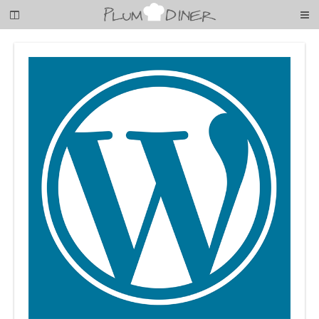
梅
子
の
清
閑
な
暮
ら
し