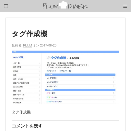
梅
子
の
清
閑
な
タグ作成機
暮
ら
投稿者:
PLUM
オン 2017-08-26
し
タグ作成機
コメントを残す