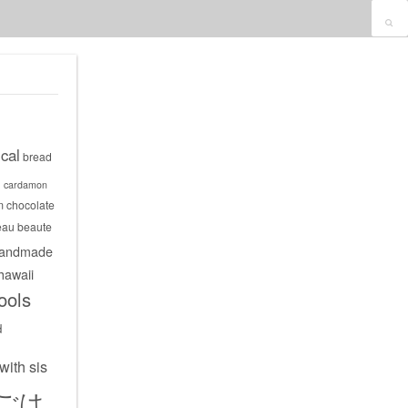
cal
bread
s
cardamon
m
chocolate
eau beaute
andmade
hawaii
ools
d
with sis
ごは