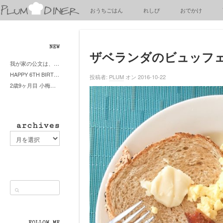
梅
おうちごはん
れしぴ
おでかけ
子
の
清
閑
NEW
な
ザベランダのビュッフ
我が家の公文は、やってよかった公文式？親もがんばる公文式？時々我が家は苦悶式？
暮
HAPPY 6TH BIRTHDAY LITTE PRINCESS
ら
投稿者:
PLUM
オン 2016-10-22
2歳9ヶ月目 小梅ちゃんピザブーム到来
し
archives
archives
FOLLOW ME