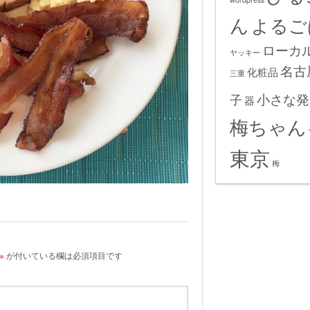
ん
よるご
ローカ
ヤッキー
名古
化粧品
三重
小さな発
子
器
梅ちゃん
東京
梅
※
が付いている欄は必須項目です