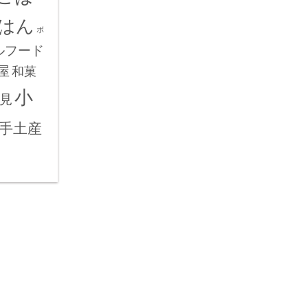
はん
ボ
ルフード
屋
和菓
小
見
手土産