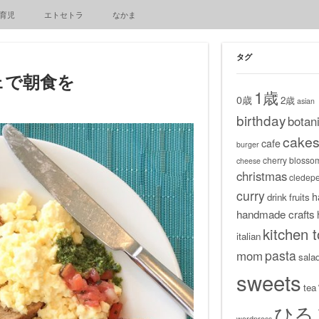
育児
エトセトラ
なかま
タグ
ェで朝食を
1歳
0歳
2歳
asian
birthday
botani
cake
cafe
burger
cherry blosso
cheese
christmas
cledep
curry
h
drink
fruits
handmade crafts
kitchen t
italian
pasta
mom
sala
sweets
tea
ひる
wordpress