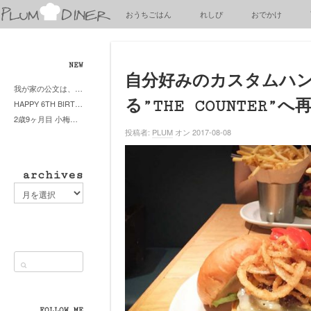
梅
おうちごはん
れしぴ
おでかけ
子
の
清
閑
NEW
な
自分好みのカスタムハ
我が家の公文は、やってよかった公文式？親もがんばる公文式？時々我が家は苦悶式？
暮
る”THE COUNTER”へ
HAPPY 6TH BIRTHDAY LITTE PRINCESS
ら
2歳9ヶ月目 小梅ちゃんピザブーム到来
し
投稿者:
PLUM
オン 2017-08-08
archives
archives
FOLLOW ME