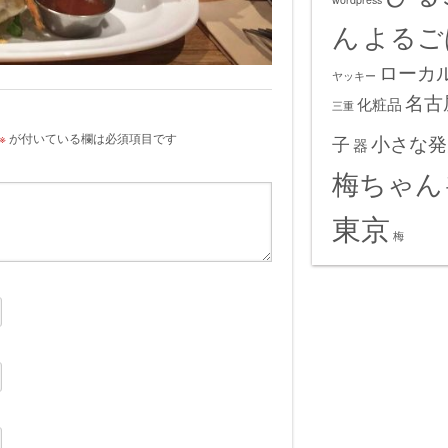
ん
よるご
ローカ
ヤッキー
名古
化粧品
三重
※
が付いている欄は必須項目です
小さな発
子
器
梅ちゃん
東京
梅