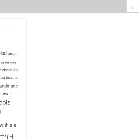
cal
bread
s
cardamon
m
chocolate
eau beaute
andmade
hawaii
ools
d
with sis
ごは