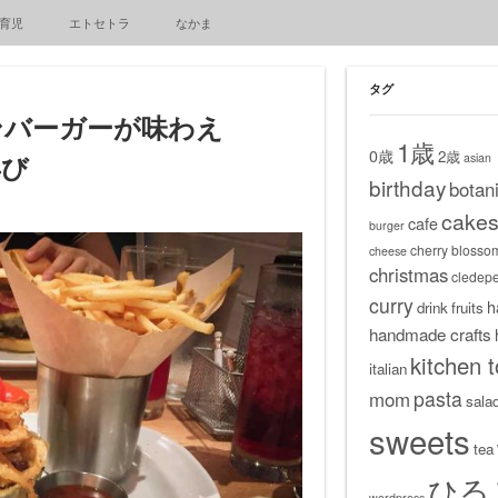
育児
エトセトラ
なかま
タグ
ンバーガーが味わえ
1歳
0歳
2歳
asian
再び
birthday
botani
cake
cafe
burger
cherry blosso
cheese
christmas
cledep
curry
h
drink
fruits
handmade crafts
kitchen t
italian
pasta
mom
sala
sweets
tea
ひる
wordpress