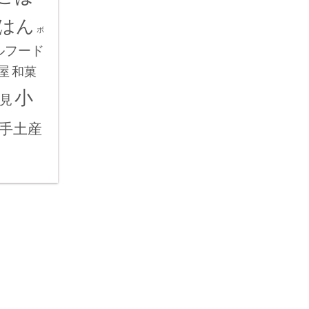
はん
ボ
ルフード
屋
和菓
小
見
手土産