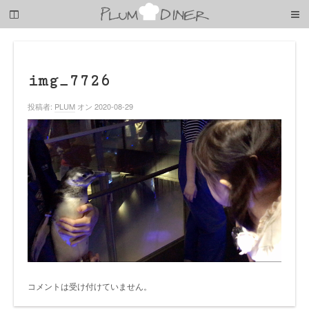
梅
子
の
清
閑
な
img_7726
暮
ら
投稿者:
PLUM
オン 2020-08-29
し
コメントは受け付けていません。