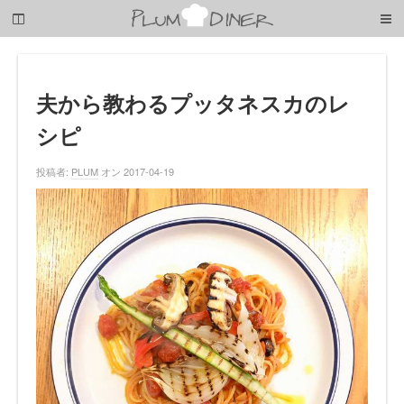
梅
子
の
清
閑
な
夫から教わるプッタネスカのレ
暮
シピ
ら
し
投稿者:
PLUM
オン 2017-04-19