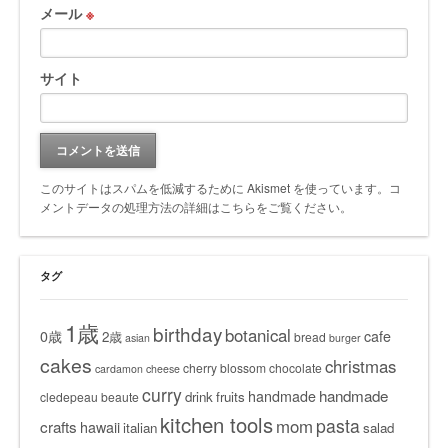
メール
※
サイト
このサイトはスパムを低減するために Akismet を使っています。
コ
メントデータの処理方法の詳細はこちらをご覧ください
。
タグ
1歳
birthday
botanical
0歳
cafe
2歳
bread
asian
burger
cakes
christmas
cherry blossom
chocolate
cardamon
cheese
curry
handmade
handmade
drink
fruits
cledepeau beaute
kitchen tools
pasta
mom
crafts
hawaii
italian
salad