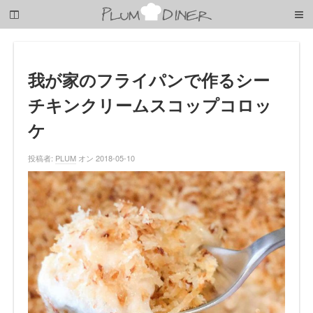
梅
子
の
清
閑
な
我が家のフライパンで作るシー
暮
チキンクリームスコップコロッ
ら
し
ケ
投稿者:
PLUM
オン 2018-05-10