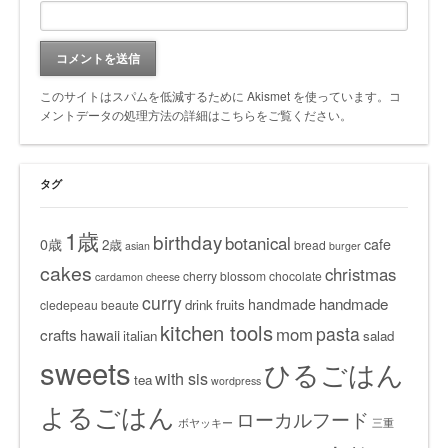
このサイトはスパムを低減するために Akismet を使っています。
コ
メントデータの処理方法の詳細はこちらをご覧ください
。
タグ
1歳
birthday
botanical
0歳
cafe
2歳
bread
asian
burger
cakes
christmas
cherry blossom
chocolate
cardamon
cheese
curry
handmade
handmade
drink
fruits
cledepeau beaute
kitchen tools
pasta
mom
crafts
hawaii
italian
salad
sweets
ひるごはん
with sis
tea
wordpress
よるごはん
ローカルフード
ボヤッキー
三重