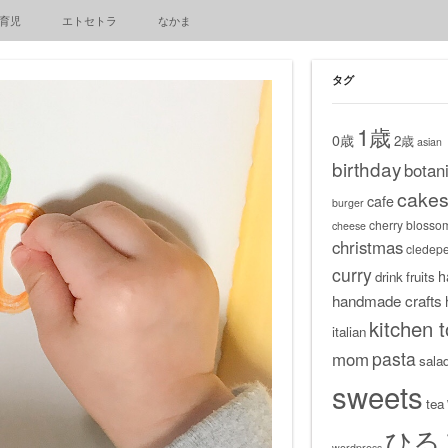
育児
エトセトラ
なかま
タグ
1歳
0歳
2歳
asian
birthday
botani
cake
cafe
burger
cherry blosso
cheese
christmas
cledep
curry
h
drink
fruits
handmade crafts
kitchen t
italian
pasta
mom
sala
sweets
tea
ひる
wordpress