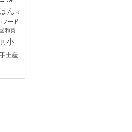
はん
ボ
ルフード
屋
和菓
小
見
手土産