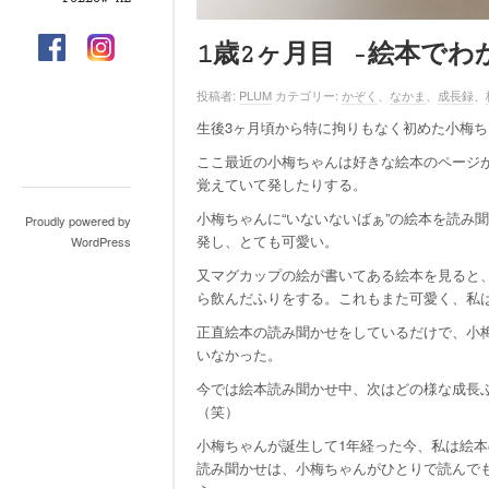
1歳2ヶ月目 -絵本でわ
投稿者:
PLUM
カテゴリー:
かぞく
、
なかま
、
成長録
、
生後3ヶ月頃から特に拘りもなく初めた小梅
ここ最近の小梅ちゃんは好きな絵本のページ
覚えていて発したりする。
小梅ちゃんに“いないないばぁ”の絵本を読み
Proudly powered by
発し、とても可愛い。
WordPress
又マグカップの絵が書いてある絵本を見ると
ら飲んだふりをする。これもまた可愛く、私
正直絵本の読み聞かせをしているだけで、小
いなかった。
今では絵本読み聞かせ中、次はどの様な成長
（笑）
小梅ちゃんが誕生して1年経った今、私は絵
読み聞かせは、小梅ちゃんがひとりで読んで