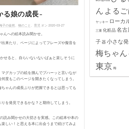
ん
よるご
かる娘の成長-
ローカ
ヤッキー
梅子の徒然
、
物のこと
、
育児
オン 2020-03-27
名古
化粧品
三重
ちゃんへの絵本読み聞かせ。
小さな発
子
器
が出来たり、ページによってフレーズや擬音を
梅ちゃん
聞かせると、自らいないないばぁと楽しそうに
東京
梅
、マグカップの絵を掴んでプハーッと言いなが
は何度もこのページを開きたくなってしまう。
梅ちゃんの成長ぶりが把握できるとは思っても
ぶりを発見できるかな？と期待してしまう。
本の読み聞かせの大切さを実感。この絵本や本の
も楽しい！と思える本に出会うまで続けてみよ