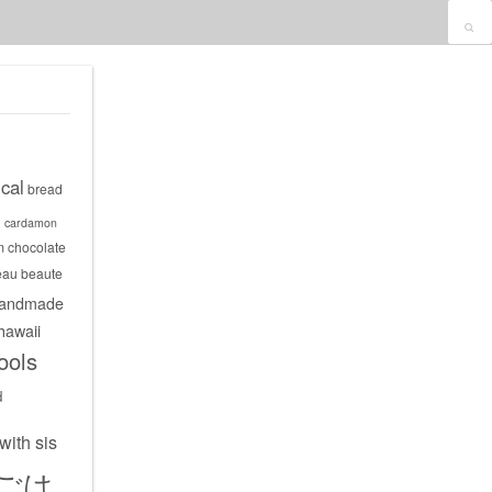
cal
bread
s
cardamon
m
chocolate
eau beaute
andmade
hawaii
ools
d
with sis
ごは