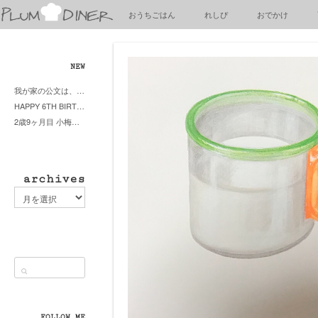
梅
おうちごはん
れしぴ
おでかけ
子
の
清
閑
NEW
な
我が家の公文は、やってよかった公文式？親もがんばる公文式？時々我が家は苦悶式？
暮
HAPPY 6TH BIRTHDAY LITTE PRINCESS
ら
2歳9ヶ月目 小梅ちゃんピザブーム到来
し
archives
archives
FOLLOW ME