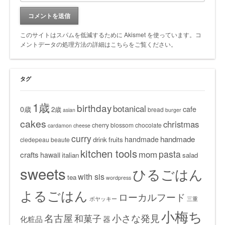
このサイトはスパムを低減するために Akismet を使っています。
コ
メントデータの処理方法の詳細はこちらをご覧ください
。
タグ
1歳
birthday
botanical
0歳
cafe
2歳
bread
asian
burger
cakes
christmas
cherry blossom
chocolate
cardamon
cheese
curry
handmade
handmade
drink
fruits
cledepeau beaute
kitchen tools
pasta
mom
crafts
hawaii
italian
salad
sweets
ひるごはん
with sis
tea
wordpress
よるごはん
ローカルフード
ボヤッキー
三重
小梅ち
名古屋
小さな発見
和菓子
化粧品
器