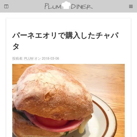
梅
子
の
清
閑
な
パーネエオリで購入したチャパ
暮
タ
ら
し
投稿者:
PLUM
オン 2018-03-06