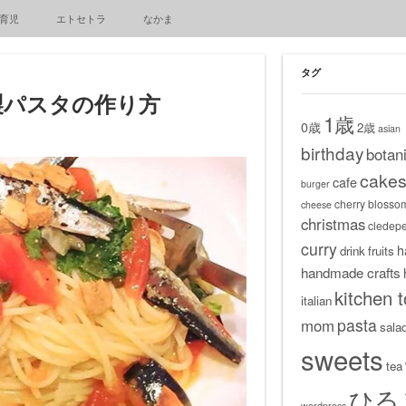
育児
エトセトラ
なかま
タグ
製パスタの作り方
1歳
0歳
2歳
asian
birthday
botani
cake
cafe
burger
cherry blosso
cheese
christmas
cledep
curry
h
drink
fruits
handmade crafts
kitchen t
italian
pasta
mom
sala
sweets
tea
ひる
wordpress