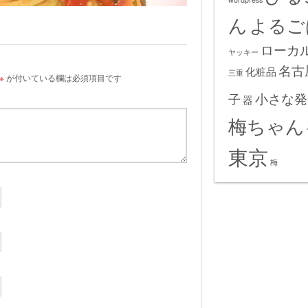
ん
よるご
ローカ
ヤッキー
名古
化粧品
三重
※
が付いている欄は必須項目です
小さな発
子
器
梅ちゃん
東京
梅