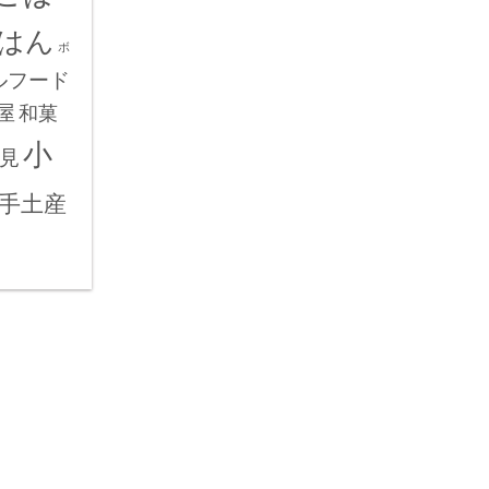
はん
ボ
ルフード
屋
和菓
小
見
手土産