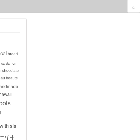
cal
bread
s
cardamon
m
chocolate
eau beaute
andmade
hawaii
ools
d
with sis
ごは