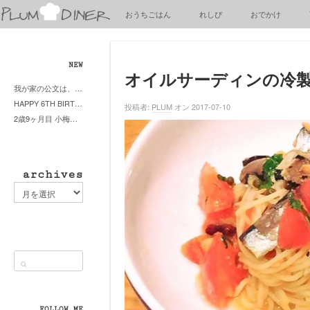
梅
おうちごはん
れしぴ
おでかけ
子
の
清
閑
NEW
な
オイルサーディンの冷
我が家の公文は、やってよかった公文式？親もがんばる公文式？時々我が家は苦悶式？
暮
HAPPY 6TH BIRTHDAY LITTE PRINCESS
ら
投稿者:
PLUM
オン 2017-07-10
2歳9ヶ月目 小梅ちゃんピザブーム到来
し
archives
archives
FOLLOW ME