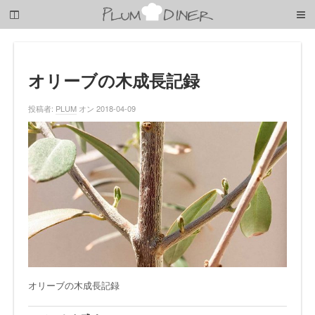
梅
子
の
清
閑
な
オリーブの木成長記録
暮
ら
投稿者:
PLUM
オン 2018-04-09
し
オリーブの木成長記録