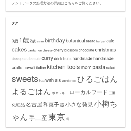
メントデータの処理方法の詳細はこちらをご覧ください
。
タグ
1歳
birthday
botanical
0歳
cafe
2歳
bread
asian
burger
cakes
christmas
cherry blossom
chocolate
cardamon
cheese
curry
handmade
handmade
drink
fruits
cledepeau beaute
kitchen tools
pasta
mom
crafts
hawaii
italian
salad
sweets
ひるごはん
with sis
tea
wordpress
よるごはん
ローカルフード
ボヤッキー
三重
小梅ち
名古屋
小さな発見
和菓子
化粧品
器
東京
ゃん
手土産
梅