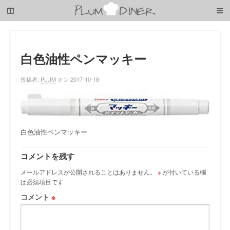
梅
子
の
清
閑
な
白色油性ペンマッキー
暮
ら
投稿者:
PLUM
オン 2017-10-18
し
白色油性ペンマッキー
コメントを残す
メールアドレスが公開されることはありません。
※
が付いている欄
は必須項目です
コメント
※