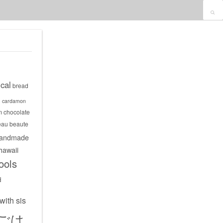
cal
bread
s
cardamon
m
chocolate
eau beaute
andmade
hawaii
ools
d
with sis
ごは