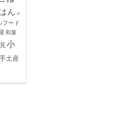
はん
ボ
ルフード
屋
和菓
小
見
手土産