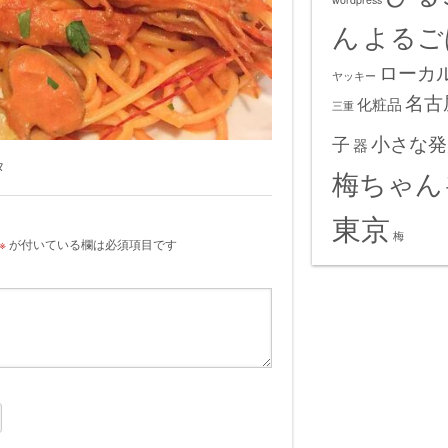
ん
よるご
ローカ
ヤッキー
名古
化粧品
三重
小さな発
子
器
タ
梅ちゃん
東京
梅
※
が付いている欄は必須項目です