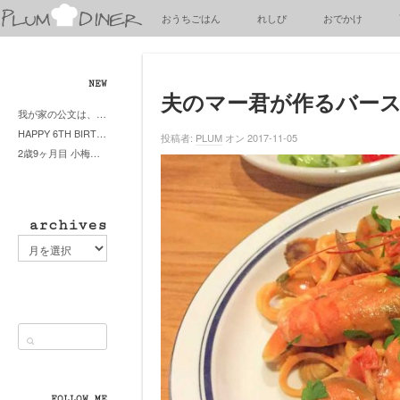
梅
おうちごはん
れしぴ
おでかけ
子
の
清
閑
NEW
な
夫のマー君が作るバー
我が家の公文は、やってよかった公文式？親もがんばる公文式？時々我が家は苦悶式？
暮
HAPPY 6TH BIRTHDAY LITTE PRINCESS
ら
投稿者:
PLUM
オン 2017-11-05
2歳9ヶ月目 小梅ちゃんピザブーム到来
し
archives
archives
FOLLOW ME