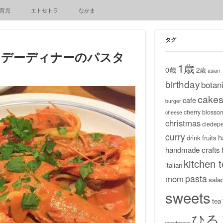
育児
エトセトラ
なかま
タグ
スデーディナーのパスタ
1歳
0歳
2歳
asian
birthday
botani
cake
cafe
burger
cherry blosso
cheese
christmas
cledep
curry
h
drink
fruits
handmade crafts
kitchen t
italian
pasta
mom
sala
sweets
tea
ひる
wordpress