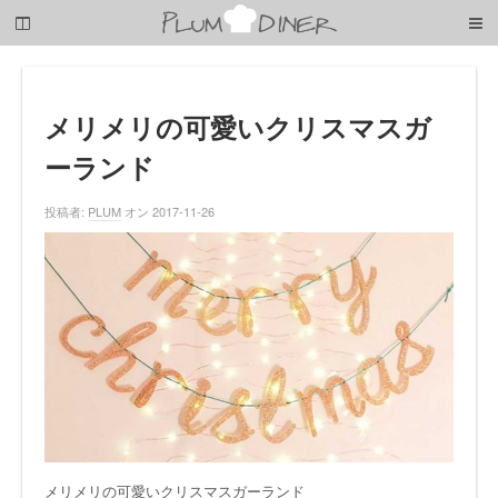
梅
子
の
清
閑
な
メリメリの可愛いクリスマスガ
暮
ーランド
ら
し
投稿者:
PLUM
オン 2017-11-26
メリメリの可愛いクリスマスガーランド