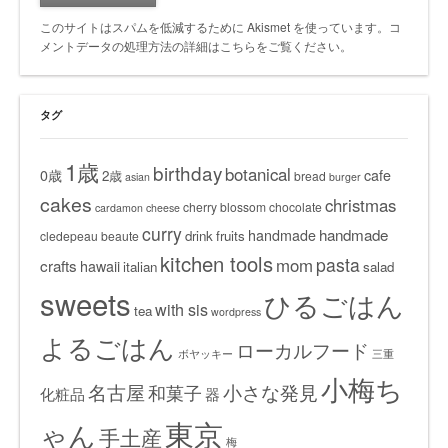
このサイトはスパムを低減するために Akismet を使っています。
コ
メントデータの処理方法の詳細はこちらをご覧ください
。
タグ
1歳
birthday
botanical
0歳
cafe
2歳
bread
asian
burger
cakes
christmas
cherry blossom
chocolate
cardamon
cheese
curry
handmade
handmade
drink
fruits
cledepeau beaute
kitchen tools
pasta
mom
crafts
hawaii
italian
salad
sweets
ひるごはん
with sis
tea
wordpress
よるごはん
ローカルフード
ボヤッキー
三重
小梅ち
名古屋
小さな発見
和菓子
化粧品
器
東京
ゃん
手土産
梅