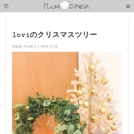
梅
子
の
清
閑
な
loviのクリスマスツリー
暮
ら
投稿者:
PLUM
オン 2016-12-22
し