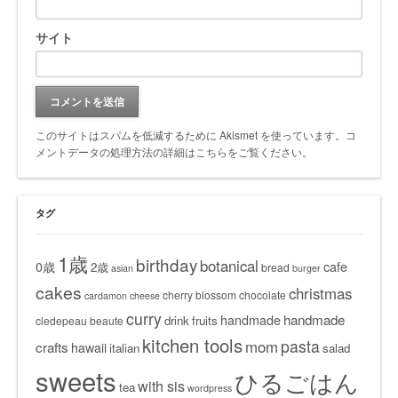
サイト
このサイトはスパムを低減するために Akismet を使っています。
コ
メントデータの処理方法の詳細はこちらをご覧ください
。
タグ
1歳
birthday
botanical
0歳
cafe
2歳
bread
asian
burger
cakes
christmas
cherry blossom
chocolate
cardamon
cheese
curry
handmade
handmade
drink
fruits
cledepeau beaute
kitchen tools
pasta
mom
crafts
hawaii
italian
salad
sweets
ひるごはん
with sis
tea
wordpress