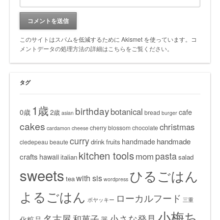
このサイトはスパムを低減するために Akismet を使っています。
コ
メントデータの処理方法の詳細はこちらをご覧ください
。
タグ
1歳
birthday
botanical
0歳
cafe
2歳
bread
asian
burger
cakes
christmas
cherry blossom
chocolate
cardamon
cheese
curry
handmade
handmade
drink
fruits
cledepeau beaute
kitchen tools
pasta
mom
crafts
hawaii
italian
salad
sweets
ひるごはん
with sis
tea
wordpress
よるごはん
ローカルフード
ボヤッキー
三重
小梅ち
名古屋
小さな発見
和菓子
化粧品
器