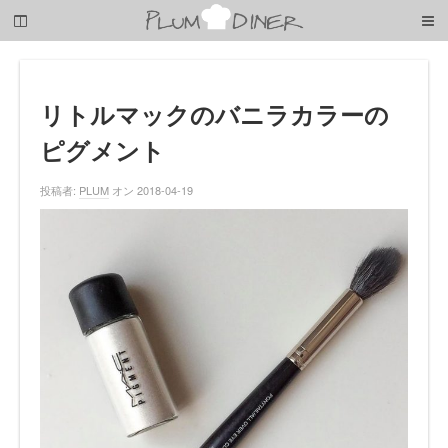
梅
子
の
清
閑
な
リトルマックのバニラカラーの
暮
ピグメント
ら
し
投稿者:
PLUM
オン 2018-04-19