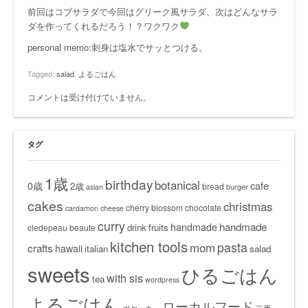
前回は
コブサラダ
で今回はグリーク風サラダ、次はどんなサラ
ダを作ってくれるだろう！？ワクワク
personal memo:刺身は塩水でサッとつける。
Tagged:
salad
,
よるごはん
コメントは受け付けていません。
タグ
1歳
birthday
botanical
0歳
cafe
2歳
bread
asian
burger
cakes
christmas
cherry blossom
chocolate
cardamon
cheese
curry
handmade
handmade
drink
fruits
cledepeau beaute
kitchen tools
pasta
mom
crafts
hawaii
italian
salad
sweets
ひるごはん
with sis
tea
wordpress
よるごはん
ローカルフード