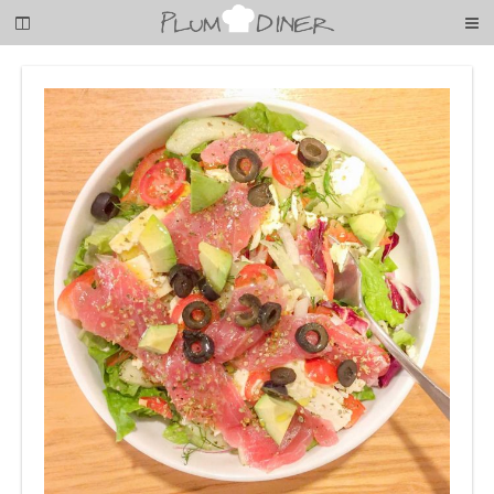
梅
子
の
清
閑
な
暮
ら
し