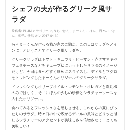
シェフの夫が作るグリーク風サ
ラダ
投稿者:
PLUM
カテゴリー:
おうちごはん
、
まーくん ごはん
、
日々のごは
ん
、
梅子の徒然
オン 2017-04-30
時々まーくんが作っる我が家のご馳走。この日はサラダをメイ
ンに！ということでグリーク風サラダを。
グリークサラダはトマト・キュウリ・ピーマン・赤タマネギや
フェタチーズなどをキューブ状にカットしたサラダのイメージ
だけど、今日は食べやすく細めにスライスし、ディルとマグロ
をトッピングしたまーくんオリジナルのグリークサラダ。
ドレッシングもオリーブオイル・レモン汁・オレガノと塩胡椒
のみではなく、そこにほんの少しの砂糖とシラチャーソースを
入れたオリジナル。
食べてみるとフレッシュさを感じさせる、これからの夏にぴっ
たりのサラダ。時々口の中で広がるディルの風味とピリッと感
じるシラチャーのアクセントが美味しさを倍増させて、とても
美味しい！