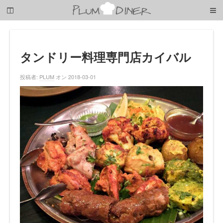
梅
子
の
清
閑
な
タンドリー料理専門店カイバル
暮
ら
投稿者:
PLUM
オン 2018-03-01
し