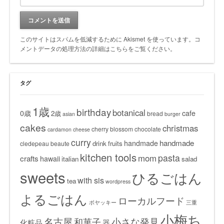
このサイトはスパムを低減するために Akismet を使っています。
コ
メントデータの処理方法の詳細はこちらをご覧ください
。
タグ
1歳
birthday
botanical
0歳
cafe
2歳
bread
asian
burger
cakes
christmas
cherry blossom
chocolate
cardamon
cheese
curry
handmade
handmade
drink
fruits
cledepeau beaute
kitchen tools
pasta
mom
crafts
hawaii
italian
salad
sweets
ひるごはん
with sis
tea
wordpress
よるごはん
ローカルフード
ボヤッキー
三重
小梅ち
名古屋
小さな発見
和菓子
化粧品
器