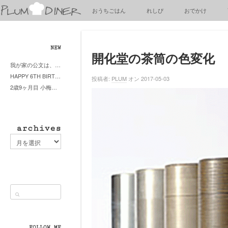
梅
おうちごはん
れしぴ
おでかけ
子
の
清
閑
NEW
な
開化堂の茶筒の色変化
我が家の公文は、やってよかった公文式？親もがんばる公文式？時々我が家は苦悶式？
暮
HAPPY 6TH BIRTHDAY LITTE PRINCESS
ら
投稿者:
PLUM
オン 2017-05-03
2歳9ヶ月目 小梅ちゃんピザブーム到来
し
archives
archives
FOLLOW ME