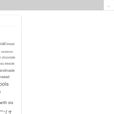
cal
bread
s
cardamon
m
chocolate
eau beaute
andmade
hawaii
ools
d
with sis
ごは