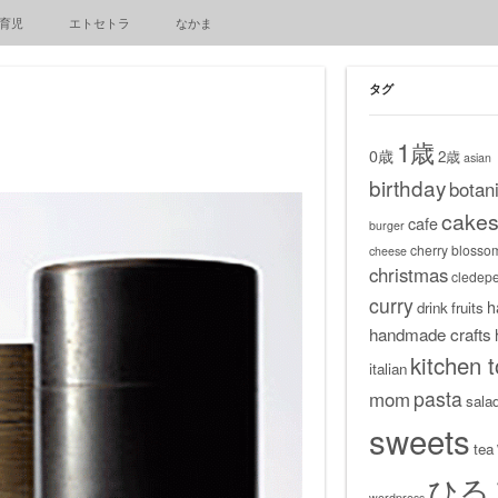
育児
エトセトラ
なかま
タグ
1歳
0歳
2歳
asian
birthday
botani
cake
cafe
burger
cherry blosso
cheese
christmas
cledep
curry
h
drink
fruits
handmade crafts
kitchen t
italian
pasta
mom
sala
sweets
tea
ひる
wordpress