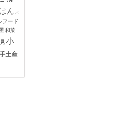
はん
ボ
ルフード
屋
和菓
小
見
手土産