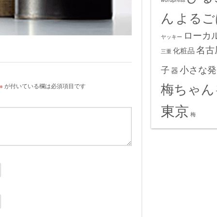
ん
よるご
ローカ
ヤッキー
名古
化粧品
三重
小さな発
子
器
梅ちゃん
※
が付いている欄は必須項目です
東京
梅