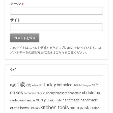
メール
※
サイト
このサイトはスパムを低減するために Akismet を使っています。
コ
メントデータの処理方法の詳細はこちらをご覧ください
。
タグ
1歳
birthday
botanical
0歳
cafe
2歳
bread
asian
burger
cakes
christmas
cherry blossom
chocolate
cardamon
cheese
curry
handmade
handmade
drink
fruits
cledepeau beaute
kitchen tools
pasta
mom
crafts
hawaii
italian
salad