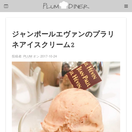
梅
子
の
清
閑
な
ジャンポールエヴァンのプラリ
暮
ネアイスクリーム2
ら
し
投稿者:
PLUM
オン 2017-10-24