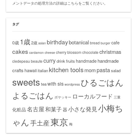
メントデータの処理方法の詳細はこちらをご覧ください
。
タグ
1歳
birthday
botanical
0歳
cafe
2歳
bread
asian
burger
cakes
christmas
cherry blossom
chocolate
cardamon
cheese
curry
handmade
handmade
drink
fruits
cledepeau beaute
kitchen tools
pasta
mom
crafts
hawaii
italian
salad
sweets
ひるごはん
with sis
tea
wordpress
よるごはん
ローカルフード
ボヤッキー
三重
小梅ち
名古屋
小さな発見
和菓子
化粧品
器
東京
ゃん
手土産
梅