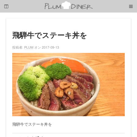
梅
子
の
清
閑
な
飛騨牛でステーキ丼を
暮
ら
投稿者:
PLUM
オン 2017-09-13
し
飛騨牛でステーキ丼を