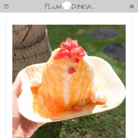
梅
子
の
清
閑
な
暮
ら
し