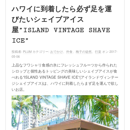
ハワイに到着したら必ず足を運
びたいシェイブアイス
屋”ISLAND VINTAGE SHAVE
ICE”
投稿者:
PLUM
カテゴリー:
おでかけ
、
外食
、
梅子の徒然
、
行楽
オン 2017-
05-06
上品なフワシャリ食感の氷にフレッシュフルーツから作られた
シロップと個性あるトッピングの美味しいシェイブアイスが食
べれる”ISLAND VINTAGE SHAVE ICE”(アイランドヴィンテー
ジシェイブアイス)は、ハワイに到着したらまず足を運んで欲し
いお店。