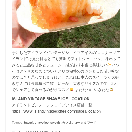
手にしたアイランドビンテージシェイブアイスの”ココナッツア
イランド”は見た目もとても贅沢でフォトジェニック。味わって
みると上品な甘さとジューシー感があり本当に美味しい
ハワ
イはアメリカなのでついアメリカ独特のガツンとした甘い味な
のでは？と思ってしまうけど、これは日本人のスイーツが大好
きな人には是非食べて欲しい一品。大きなサイズなので、2人
でシェアして食べるのがオススメ
またたべにいきたな
ISLAND VINTAGE SHAVE ICE LOCATION
アイランドビンテージシェイブアイス店舗一覧
https://www.islandvintagecoffee.com/pages/location
Tagged:
hawaii
,
shave ice
,
sweets
,
かき氷
,
ローカルフード