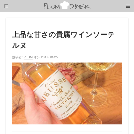
梅
子
の
清
閑
な
上品な甘さの貴腐ワインソーテ
暮
ルヌ
ら
し
投稿者:
PLUM
オン 2017-10-25