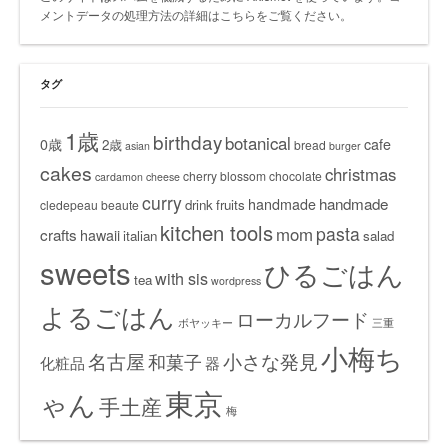
メントデータの処理方法の詳細はこちらをご覧ください
。
タグ
1歳
birthday
botanical
0歳
cafe
2歳
bread
asian
burger
cakes
christmas
cherry blossom
chocolate
cardamon
cheese
curry
handmade
handmade
drink
fruits
cledepeau beaute
kitchen tools
pasta
mom
crafts
hawaii
italian
salad
sweets
ひるごはん
with sis
tea
wordpress
よるごはん
ローカルフード
ボヤッキー
三重
小梅ち
名古屋
小さな発見
和菓子
化粧品
器
東京
ゃん
手土産
梅