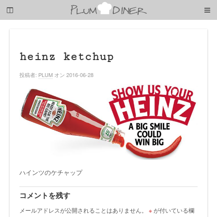
梅
子
の
清
閑
な
heinz ketchup
暮
ら
投稿者:
PLUM
オン 2016-06-28
し
ハインツのケチャップ
コメントを残す
メールアドレスが公開されることはありません。
※
が付いている欄