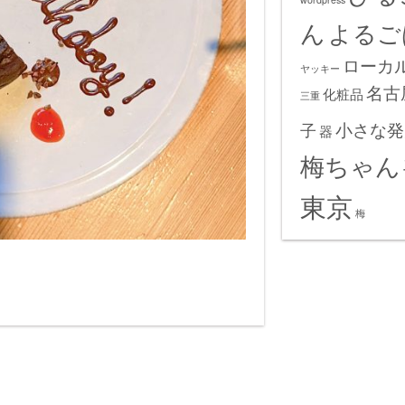
ん
よるご
ローカ
ヤッキー
名古
化粧品
三重
小さな発
子
器
梅ちゃん
東京
梅