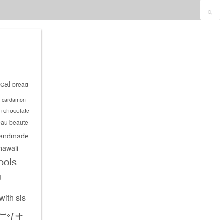
cal
bread
s
cardamon
m
chocolate
eau beaute
andmade
hawaii
ools
d
with sis
ごは