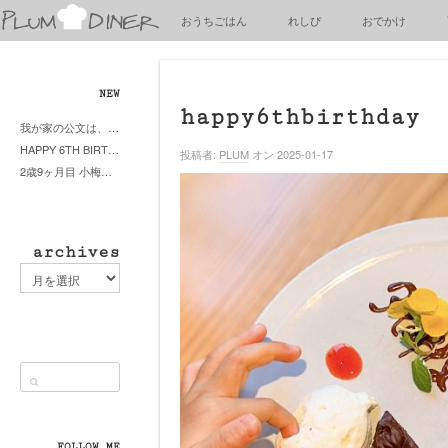
梅
おうちごはん
れしぴ
おでかけ
子
の
清
閑
NEW
な
happy6thbirthday
我が家の公文は、やってよかった公文式？親もがんばる公文式？時々我が家は苦悶式？
暮
HAPPY 6TH BIRTHDAY LITTE PRINCESS
ら
投稿者:
PLUM
オン 2025-01-17
2歳9ヶ月目 小梅ちゃんピザブーム到来
し
archives
archives
FOLLOW ME