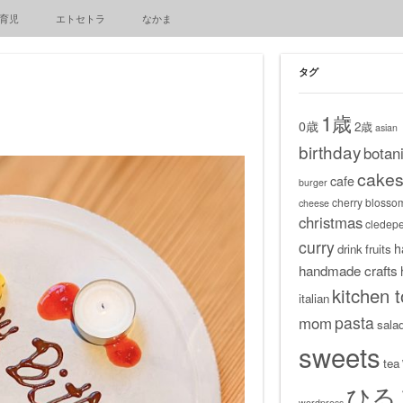
育児
エトセトラ
なかま
タグ
1歳
0歳
2歳
asian
birthday
botani
cake
cafe
burger
cherry blosso
cheese
christmas
cledep
curry
h
drink
fruits
handmade crafts
kitchen t
italian
pasta
mom
sala
sweets
tea
ひる
wordpress