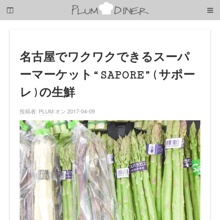
梅
子
の
清
閑
な
名古屋でワクワクできるスーパ
暮
ーマーケット“SAPORE”(サポー
ら
し
レ)の生鮮
投稿者:
PLUM
オン 2017-04-09