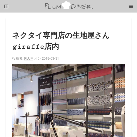
梅
子
の
清
閑
な
ネクタイ専門店の生地屋さん
暮
giraffe店内
ら
し
投稿者:
PLUM
オン 2018-03-31