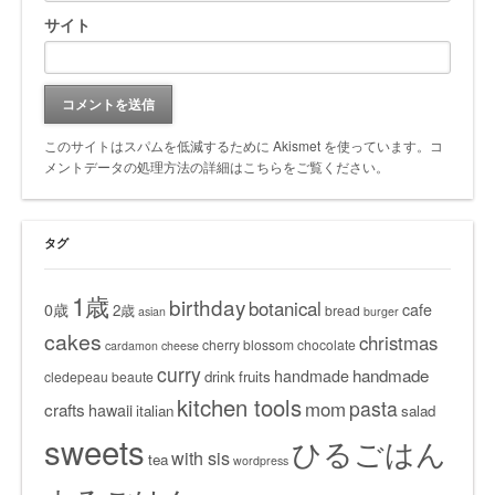
サイト
このサイトはスパムを低減するために Akismet を使っています。
コ
メントデータの処理方法の詳細はこちらをご覧ください
。
タグ
1歳
birthday
botanical
0歳
cafe
2歳
bread
asian
burger
cakes
christmas
cherry blossom
chocolate
cardamon
cheese
curry
handmade
handmade
drink
fruits
cledepeau beaute
kitchen tools
pasta
mom
crafts
hawaii
italian
salad
sweets
ひるごはん
with sis
tea
wordpress