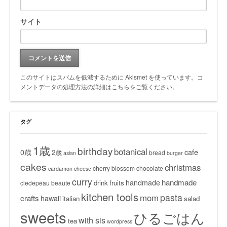
サイト
このサイトはスパムを低減するために Akismet を使っています。
コ
メントデータの処理方法の詳細はこちらをご覧ください
。
タグ
1歳
birthday
botanical
0歳
cafe
2歳
bread
asian
burger
cakes
christmas
cherry blossom
chocolate
cardamon
cheese
curry
handmade
handmade
drink
fruits
cledepeau beaute
kitchen tools
pasta
mom
crafts
hawaii
italian
salad
sweets
ひるごはん
with sis
tea
wordpress