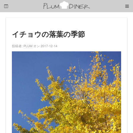
梅
子
の
清
閑
な
イチョウの落葉の季節
暮
ら
投稿者:
PLUM
オン 2017-12-14
し