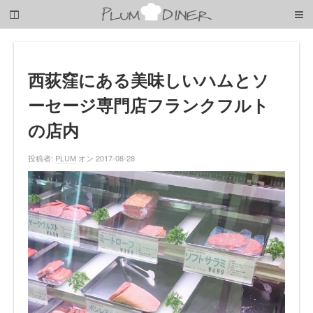
梅
子
の
清
閑
な
西荻窪にある美味しいハムとソ
暮
ーセージ専門店フランクフルト
ら
し
の店内
投稿者:
PLUM
オン 2017-08-28