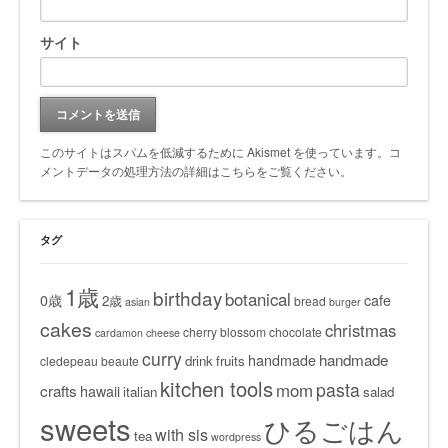
サイト
このサイトはスパムを低減するために Akismet を使っています。
コ
メントデータの処理方法の詳細はこちらをご覧ください
。
タグ
1歳
birthday
botanical
0歳
cafe
2歳
bread
asian
burger
cakes
christmas
cherry blossom
chocolate
cardamon
cheese
curry
handmade
handmade
drink
fruits
cledepeau beaute
kitchen tools
pasta
mom
crafts
hawaii
italian
salad
sweets
ひるごはん
with sis
tea
wordpress