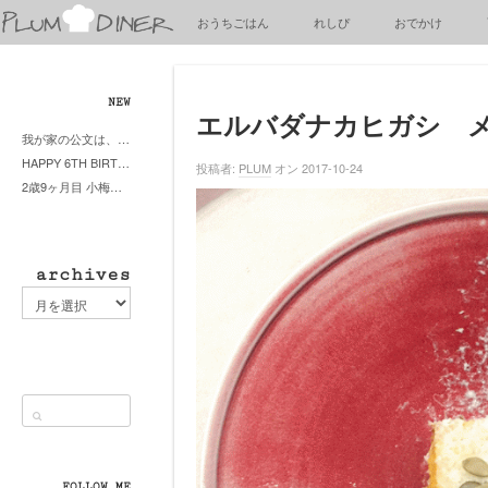
梅
おうちごはん
れしぴ
おでかけ
子
の
清
閑
NEW
な
エルバダナカヒガシ メ
我が家の公文は、やってよかった公文式？親もがんばる公文式？時々我が家は苦悶式？
暮
HAPPY 6TH BIRTHDAY LITTE PRINCESS
ら
投稿者:
PLUM
オン 2017-10-24
2歳9ヶ月目 小梅ちゃんピザブーム到来
し
archives
archives
FOLLOW ME