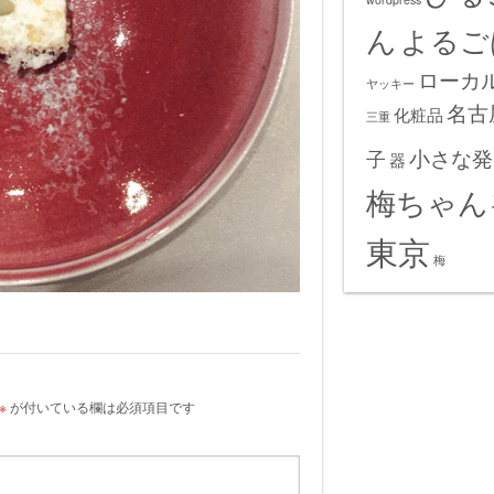
ん
よるご
ローカ
ヤッキー
名古
化粧品
三重
小さな発
子
器
梅ちゃん
東京
梅
※
が付いている欄は必須項目です