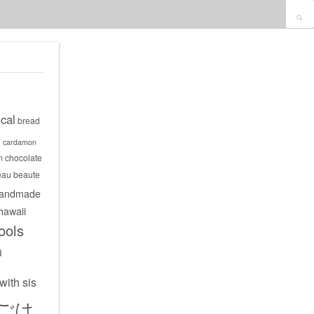
cal
bread
s
cardamon
m
chocolate
eau beaute
andmade
hawaii
ools
d
with sis
ごは