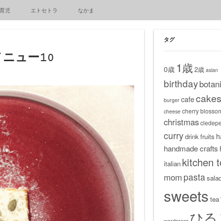
育児
エトセトラ
なかま
タグ
ニュー10
1歳
0歳
2歳
asian
birthday
botani
cake
cafe
burger
cherry blosso
cheese
christmas
cledep
curry
h
drink
fruits
handmade crafts
kitchen t
italian
pasta
mom
sala
sweets
tea
ひる
wordpress