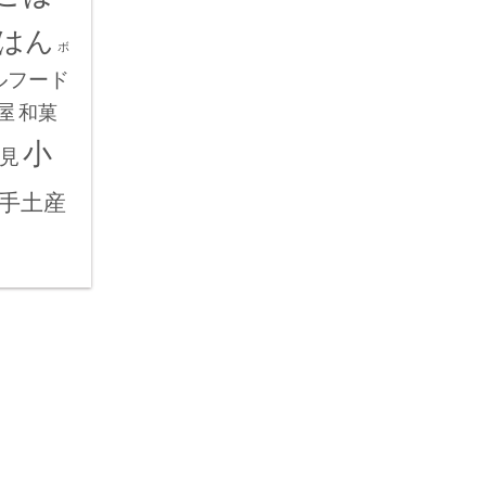
はん
ボ
ルフード
屋
和菓
小
見
手土産