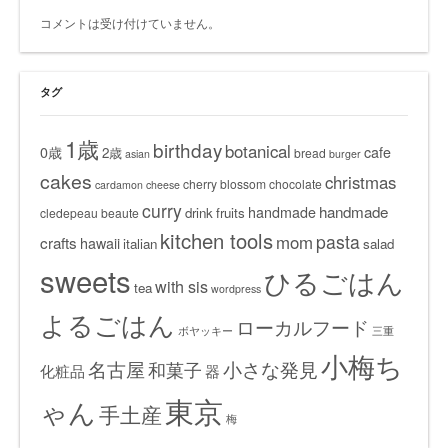
コメントは受け付けていません。
タグ
1歳
birthday
botanical
0歳
cafe
2歳
bread
asian
burger
cakes
christmas
cherry blossom
chocolate
cardamon
cheese
curry
handmade
handmade
drink
fruits
cledepeau beaute
kitchen tools
pasta
mom
crafts
hawaii
italian
salad
sweets
ひるごはん
with sis
tea
wordpress
よるごはん
ローカルフード
ボヤッキー
三重
小梅ち
名古屋
小さな発見
和菓子
化粧品
器
東京
ゃん
手土産
梅