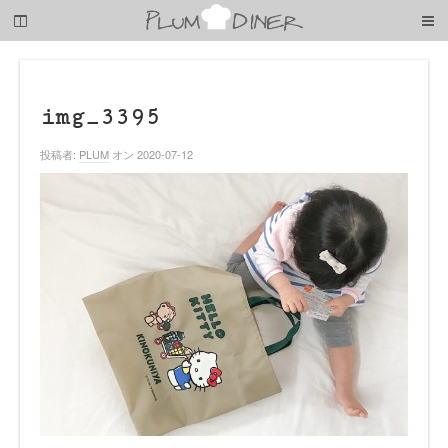
梅
子
の
清
閑
な
img_3395
暮
ら
投稿者:
PLUM
オン 2020-07-12
し