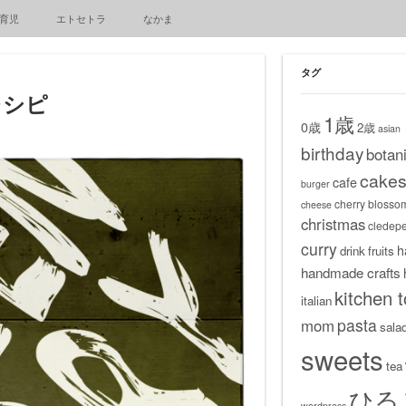
育児
エトセトラ
なかま
タグ
レシピ
1歳
0歳
2歳
asian
birthday
botani
cake
cafe
burger
cherry blosso
cheese
christmas
cledep
curry
h
drink
fruits
handmade crafts
kitchen t
italian
pasta
mom
sala
sweets
tea
ひる
wordpress