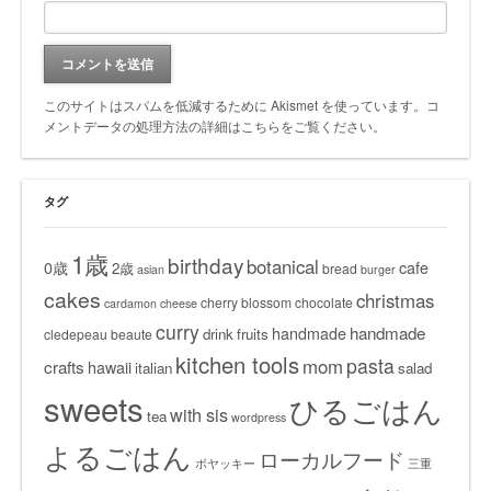
このサイトはスパムを低減するために Akismet を使っています。
コ
メントデータの処理方法の詳細はこちらをご覧ください
。
タグ
1歳
birthday
botanical
0歳
cafe
2歳
bread
asian
burger
cakes
christmas
cherry blossom
chocolate
cardamon
cheese
curry
handmade
handmade
drink
fruits
cledepeau beaute
kitchen tools
pasta
mom
crafts
hawaii
italian
salad
sweets
ひるごはん
with sis
tea
wordpress
よるごはん
ローカルフード
ボヤッキー
三重