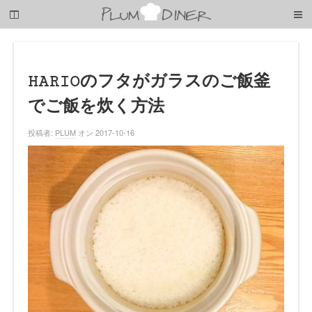
梅
子
の
清
閑
な
HARIOのフタがガラスのご飯釜
暮
でご飯を炊く方法
ら
し
投稿者:
PLUM
オン 2017-10-16