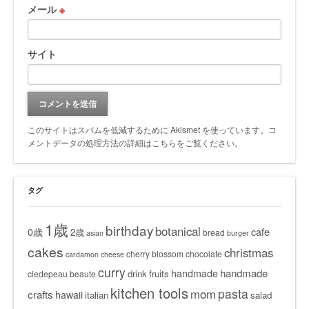
メール
※
サイト
このサイトはスパムを低減するために Akismet を使っています。
コ
メントデータの処理方法の詳細はこちらをご覧ください
。
タグ
1歳
birthday
botanical
0歳
cafe
2歳
bread
asian
burger
cakes
christmas
cherry blossom
chocolate
cardamon
cheese
curry
handmade
handmade
drink
fruits
cledepeau beaute
kitchen tools
pasta
mom
crafts
hawaii
italian
salad