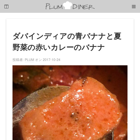
梅
子
の
清
閑
な
ダバインディアの青バナナと夏
暮
野菜の赤いカレーのバナナ
ら
し
投稿者:
PLUM
オン 2017-10-24