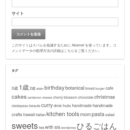
サイト
このサイトはスパムを低減するために Akismet を使っています。
コ
メントデータの処理方法の詳細はこちらをご覧ください
。
タグ
1歳
birthday
botanical
0歳
cafe
2歳
bread
asian
burger
cakes
christmas
cherry blossom
chocolate
cardamon
cheese
curry
handmade
handmade
drink
fruits
cledepeau beaute
kitchen tools
pasta
mom
crafts
hawaii
italian
salad
sweets
ひるごはん
with sis
tea
wordpress