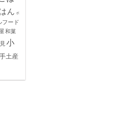
はん
ボ
ルフード
屋
和菓
小
見
手土産