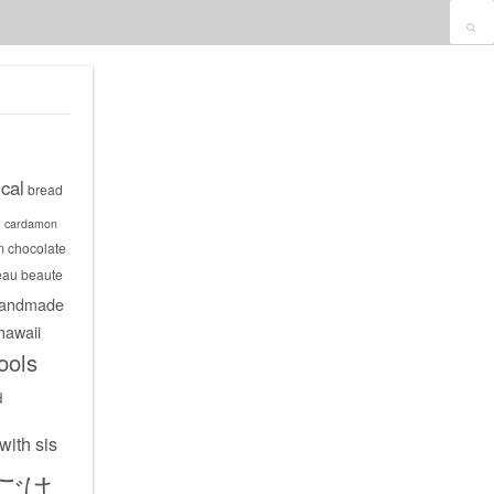
cal
bread
s
cardamon
m
chocolate
eau beaute
andmade
hawaii
ools
d
with sis
ごは