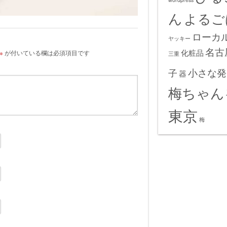
ん
よるご
ローカ
ヤッキー
名古
化粧品
※
が付いている欄は必須項目です
三重
小さな発
子
器
梅ちゃん
東京
梅