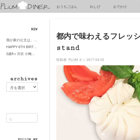
梅
おうちごはん
れしぴ
おでかけ
子
の
清
閑
NEW
な
都内で味わえるフレッシュ
我が家の公文は、やってよかった公文式？親もがんばる公文式？時々我が家は苦悶式？
暮
stand
HAPPY 6TH BIRTHDAY LITTE PRINCESS
ら
2歳9ヶ月目 小梅ちゃんピザブーム到来
し
投稿者:
PLUM
オン 2017-04-02
archives
archives
FOLLOW ME