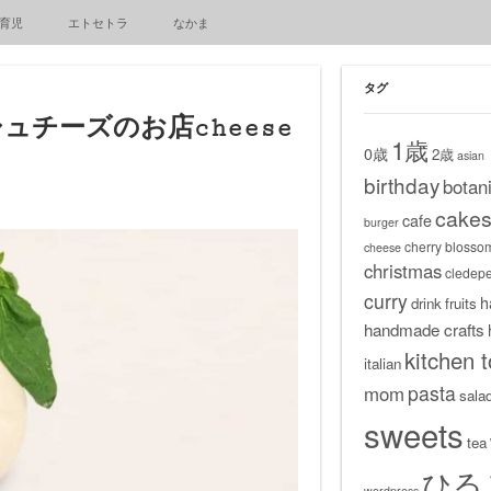
育児
エトセトラ
なかま
タグ
チーズのお店cheese
1歳
0歳
2歳
asian
birthday
botani
cake
cafe
burger
cherry blosso
cheese
christmas
cledep
curry
h
drink
fruits
handmade crafts
kitchen t
italian
pasta
mom
sala
sweets
tea
ひる
wordpress