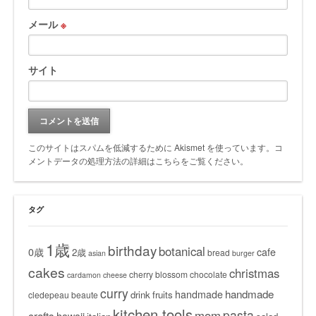
メール
※
サイト
このサイトはスパムを低減するために Akismet を使っています。
コ
メントデータの処理方法の詳細はこちらをご覧ください
。
タグ
1歳
birthday
botanical
0歳
cafe
2歳
bread
asian
burger
cakes
christmas
cherry blossom
chocolate
cardamon
cheese
curry
handmade
handmade
drink
fruits
cledepeau beaute
kitchen tools
pasta
mom
crafts