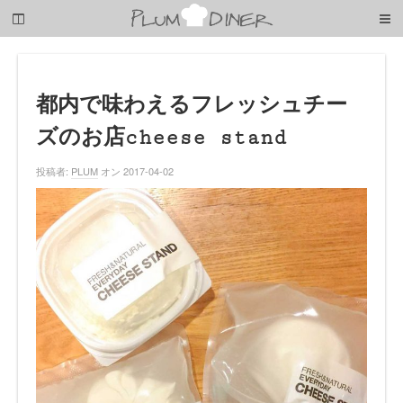
梅
子
の
清
閑
な
都内で味わえるフレッシュチー
暮
ズのお店cheese stand
ら
し
投稿者:
PLUM
オン 2017-04-02