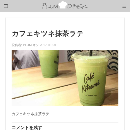
梅
子
の
清
閑
な
カフェキツネ抹茶ラテ
暮
ら
投稿者:
PLUM
オン 2017-08-25
し
カフェキツネ抹茶ラテ
コメントを残す