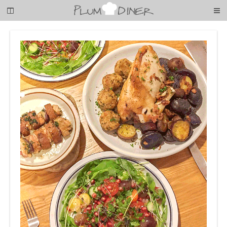
梅
子
の
清
閑
な
暮
ら
し