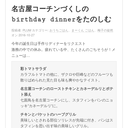
名古屋コーチンづくしの
birthday dinnerをたのしむ
投稿者:
PLUM
カテゴリー:
おうちごはん
、
まーくん ごはん
、
梅子の徒然
オン 2016-10-27
今年の誕生日は手作りディナーをリクエスト
激務の中での休み。疲れている中、たくさんのごちそうが！メ
ニューは…
彩トマトサラダ
カラフルトマトの他に、ザクロや巨峰などのフルーツも
散りばめられた見た目も味も爽やかなテイスト。
名古屋コーチンのローストチキンとカネーデルリとポテ
ト添え
七面鳥を名古屋コーチンにし、スタフィンをパンのニョ
ッキ”カネーデルリ”に。
チキンとバケットのハーブグリル
美味しいとされる部位ソリレスが先端に付き、パンはス
タフィンを思い出す味の美味しいグリル。