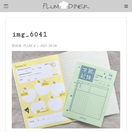
梅
子
の
清
閑
な
img_6041
暮
ら
投稿者:
PLUM
オン 2021-09-06
し