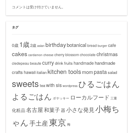
コメントは受け付けていません。
タグ
1歳
birthday
botanical
0歳
cafe
2歳
bread
asian
burger
cakes
christmas
cherry blossom
chocolate
cardamon
cheese
curry
handmade
handmade
drink
fruits
cledepeau beaute
kitchen tools
pasta
mom
crafts
hawaii
italian
salad
sweets
ひるごはん
with sis
tea
wordpress
よるごはん
ローカルフード
ボヤッキー
三重
小梅ち
名古屋
小さな発見
和菓子
化粧品
器
東京
ゃん
手土産
梅