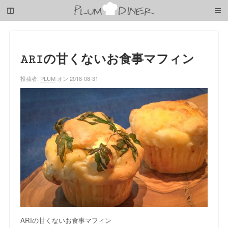
梅
子
の
清
閑
な
ARIの甘くないお食事マフィン
暮
ら
投稿者:
PLUM
オン 2018-08-31
し
ARIの甘くないお食事マフィン