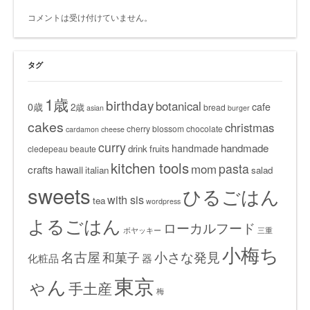
コメントは受け付けていません。
タグ
1歳
birthday
botanical
0歳
cafe
2歳
bread
asian
burger
cakes
christmas
cherry blossom
chocolate
cardamon
cheese
curry
handmade
handmade
drink
fruits
cledepeau beaute
kitchen tools
pasta
mom
crafts
hawaii
italian
salad
sweets
ひるごはん
with sis
tea
wordpress
よるごはん
ローカルフード
ボヤッキー
三重
小梅ち
名古屋
小さな発見
和菓子
化粧品
器
東京
ゃん
手土産
梅