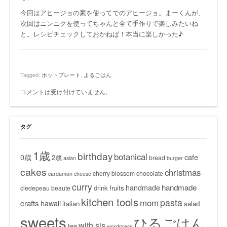
今回はアヒージョの素を使ってでのアヒージョ。まーくんが、
次回はニンニクを使ってちゃんと全て手作りで楽しみたいね
と。レシピチェックしておかねば！本当に楽しかった♪
Tagged:
ホットプレート
,
よるごはん
コメントは受け付けていません。
タグ
1歳
birthday
botanical
0歳
cafe
2歳
bread
asian
burger
cakes
christmas
cherry blossom
chocolate
cardamon
cheese
curry
handmade
handmade
drink
fruits
cledepeau beaute
kitchen tools
pasta
mom
crafts
hawaii
italian
salad
sweets
ひるごはん
with sis
tea
wordpress