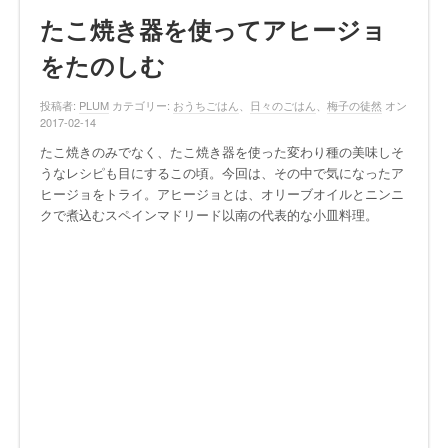
たこ焼き器を使ってアヒージョ
をたのしむ
投稿者:
PLUM
カテゴリー:
おうちごはん
、
日々のごはん
、
梅子の徒然
オン
2017-02-14
たこ焼きのみでなく、たこ焼き器を使った変わり種の美味しそ
うなレシピも目にするこの頃。今回は、その中で気になったア
ヒージョをトライ。
アヒージョとは、オリーブオイルとニンニ
クで煮込むスペインマドリード以南の代表的な小皿料理。