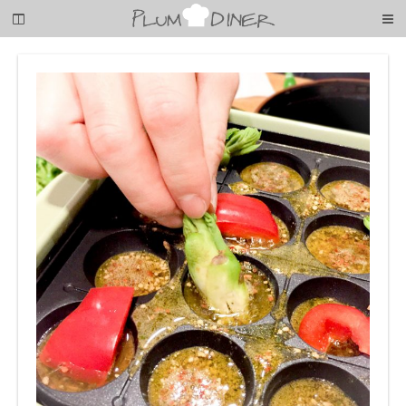
梅
子
の
清
閑
な
暮
ら
し