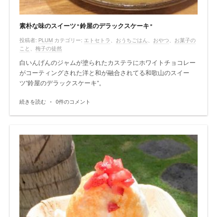
素朴な味のスイーツ”鈴屋のデラックスケーキ”
投稿者:
PLUM
カテゴリー:
エトセトラ
、
おうちごはん
、
おやつ
、
お菓子の
こと
、
梅子の徒然
白いんげんのジャムが塗られたカステラにホワイトチョコレー
がコーティングされた洋と和が融合されてる和歌山のスイー
ツ”鈴屋のデラックスケーキ”。
続きを読む
•
0件のコメント