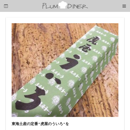
梅
子
の
清
閑
な
暮
ら
し
東海土産の定番”虎屋のういろ”を