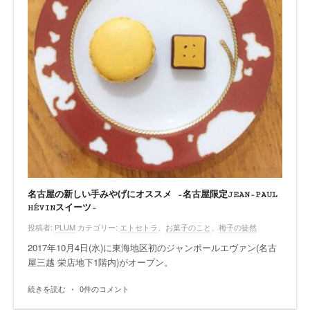
名古屋の新しい手みやげにオススメ -名古屋限定JEAN-PAUL
HÉVINスイーツ-
投稿者:
PLUM
カテゴリー:
エトセトラ
、
お菓子のこと
、
梅子の徒然
2017年10月4日(水)に東海地区初のジャンポールエヴァン(名古
屋三越 栄店地下1階内)がオープン。
続きを読む
•
0件のコメント