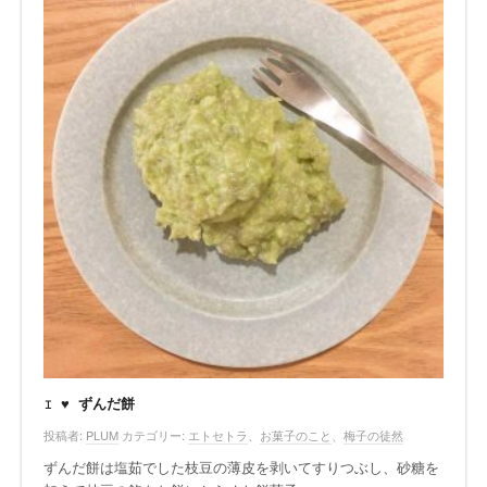
I ♥ ずんだ餅
投稿者:
PLUM
カテゴリー:
エトセトラ
、
お菓子のこと
、
梅子の徒然
ずんだ餅は塩茹でした枝豆の薄皮を剥いてすりつぶし、砂糖を