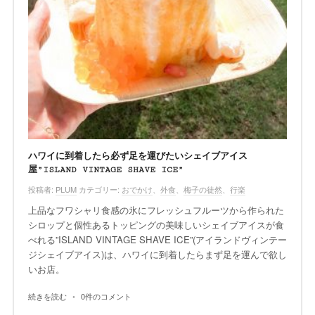
ハワイに到着したら必ず足を運びたいシェイブアイス
屋”ISLAND VINTAGE SHAVE ICE”
投稿者:
PLUM
カテゴリー:
おでかけ
、
外食
、
梅子の徒然
、
行楽
上品なフワシャリ食感の氷にフレッシュフルーツから作られた
シロップと個性あるトッピングの美味しいシェイブアイスが食
べれる”ISLAND VINTAGE SHAVE ICE”(アイランドヴィンテー
ジシェイブアイス)は、ハワイに到着したらまず足を運んで欲し
いお店。
続きを読む
•
0件のコメント