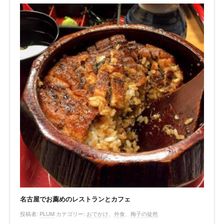
名古屋でお薦めのレストランとカフェ
投稿者:
PLUM
カテゴリー:
おでかけ
、
外食
、
梅子の徒然