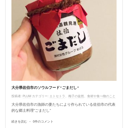
大分県佐伯市のソウルフード”ごまだし”
投稿者:
PLUM
カテゴリー:
エトセトラ
、
梅子の徒然
、
食材や食べ物のこと
大分県佐伯市の漁師の妻たちにより作られている佐伯市の代表
的な郷土料理”ごまだし”
続きを読む
•
0件のコメント