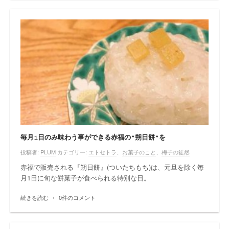
毎月1日のみ味わう事ができる赤福の”朔日餅”を
投稿者:
PLUM
カテゴリー:
エトセトラ
、
お菓子のこと
、
梅子の徒然
赤福で販売される『朔日餅』(ついたちもち)は、元旦を除く毎
月1日に旬な餅菓子が食べられる特別な日。
続きを読む
•
0件のコメント