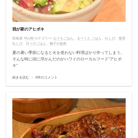
我が家のアヒポキ
投稿者:
PLUM
カテゴリー:
おうちごはん
、
まーくん ごはん
、
れしぴ
、
復習
れしぴ
、
日々のごはん
、
梅子の徒然
夏の暑い季節になると火を使わない料理ばかり作ってしまう。
そんな時に頭に浮かんだのがハワイのローカルフード”アヒポ
キ”
続きを読む
•
0件のコメント