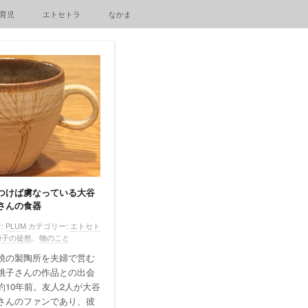
育児
エトセトラ
なかま
つけば虜なっている大谷
さんの食器
:
PLUM
カテゴリー:
エトセト
梅子の徒然
、
物のこと
焼の製陶所を夫婦で営む
桃子さんの作品との出会
約10年前。友人2人が大谷
さんのファンであり、彼