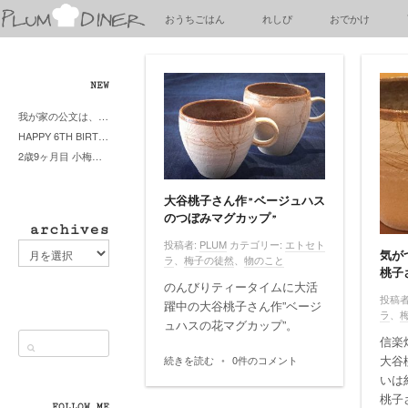
梅
おうちごはん
れしぴ
おでかけ
子
の
清
閑
NEW
な
我が家の公文は、やってよかった公文式？親もがんばる公文式？時々我が家は苦悶式？
暮
HAPPY 6TH BIRTHDAY LITTE PRINCESS
ら
2歳9ヶ月目 小梅ちゃんピザブーム到来
し
大谷桃子さん作”ベージュハス
のつぼみマグカップ”
archives
投稿者:
PLUM
カテゴリー:
エトセト
archives
気が
ラ
、
梅子の徒然
、
物のこと
桃子
のんびりティータイムに大活
投稿者
躍中の大谷桃子さん作”ベージ
ラ
、
ュハスの花マグカップ”。
信楽
大谷
続きを読む
•
0件のコメント
いは
桃子
FOLLOW ME