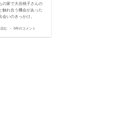
ちの家で大谷桃子さんの
と触れ合う機会があった
出会いのきっかけ。
を読む
•
0件のコメント