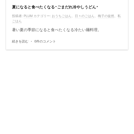
夏になると食べたくなる”ごまだれ冷やしうどん”
投稿者:
PLUM
カテゴリー:
おうちごはん
、
日々のごはん
、
梅子の徒然
、
私
ごはん
暑い夏の季節になると食べたくなる冷たい麺料理。
続きを読む
•
0件のコメント