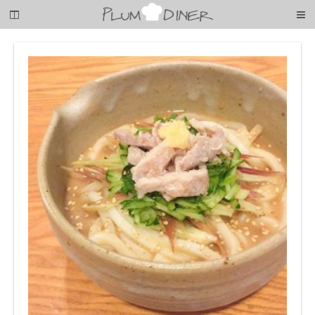
梅
子
の
清
閑
な
暮
ら
し