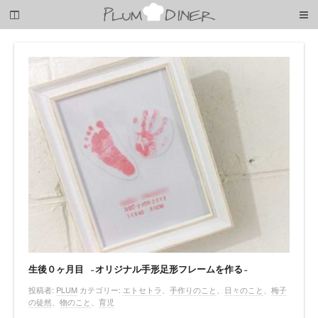
梅
子
の
清
閑
な
暮
ら
し
生後０ヶ月目 -オリジナル手形足形フレームを作る-
投稿者:
PLUM
カテゴリー:
エトセトラ
、
手作りのこと
、
日々のこと
、
梅子
の徒然
、
物のこと
、
育児