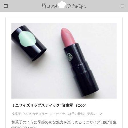
梅
子
の
清
閑
な
暮
ら
し
ミニサイズリップスティック“資生堂 PICO”
投稿者:
PLUM
カテゴリー:
エトセトラ
、
梅子の徒然
、
美容のこと
和菓子のように季節の旬な魅力を楽しめるミニサイズ口紅“資生
堂PICO(ピコ)”。