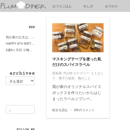
梅
おうちごはん
れしぴ
おでかけ
子
の
清
閑
NEW
な
我が家の公文は、やってよかった公文式？親もがんばる公文式？時々我が家は苦悶式？
暮
HAPPY 6TH BIRTHDAY LITTE PRINCESS
ら
2歳9ヶ月目 小梅ちゃんピザブーム到来
し
マスキングテープを使った私
だけのスパイスラベル
archives
投稿者:
PLUM
カテゴリー:
エトセト
ラ
、
梅子の徒然
、
物のこと
archives
我が家のオリジナルスパイス
ボックスを作りたいからはじ
まったラベルジプシー。
続きを読む
•
0件のコメント
FOLLOW ME